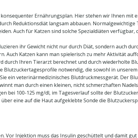
 konsequenter Ernährungsplan. Hier stehen wir Ihnen mit ei
durch Reduktionsdiät langsam abbauen. Normalgewichtige Ti
n. Auch für Katzen sind solche Spezialdiäten verfügbar, die
zieren ihr Gewicht nicht nur durch Diät, sondern auch du
. Auch Katzen kann man spielerisch zu mehr Aktivität auff
ird durch Ihren Tierarzt berechnet und durch wiederholte B
re Blutzuckertagesprofile notwendig, die sowohl in unserem
Sie ein veterinärmedizinisches Blutdruckmessgerät. Der Blu
innt man durch einen kleinen, nicht schmerzhaften Nadelsti
en bei 100-125 mg/dl, im Tagesverlauf sollte der Blutzucke
t, über eine auf die Haut aufgeklebte Sonde die Blutzuckers
. Vor Injektion muss das Insulin geschüttelt und damit gut