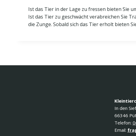
Ist das Tier in der Lage zu fressen bieten Sie 
Ist das Tier zu geschwächt verabreichen Sie T
die Zunge. Sobald sich das Tier erholt bieten Si
Kleintier
In den Sie
66346 Püt
Telefon:
0
Email:
fra