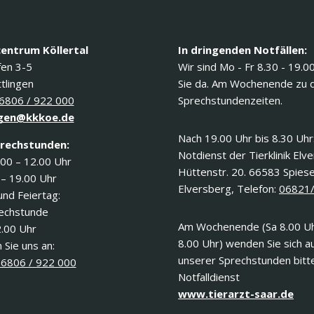
centrum Köllertal
In dringenden Notfällen:
fen 3-5
Wir sind Mo - Fr 8.30 - 19.0
tlingen
Sie da. Am Wochenende zu 
6806 / 922 000
Sprechstundenzeiten.
gen@kkkoe.de
Nach 19.00 Uhr bis 8.30 Uhr
rechstunden:
Notdienst der Tierklinik Elv
.00 – 12.00 Uhr
Hüttenstr. 20. 66583 Spies
 – 19.00 Uhr
Elversberg, Telefon:
06821
und Feiertag:
rechstunde
Am Wochenende (Sa 8.00 Uh
2.00 Uhr
8.00 Uhr) wenden Sie sich a
 Sie uns an:
unserer Sprechstunden bitt
6806 / 922 000
Notfalldienst
www.tierarzt-saar.de