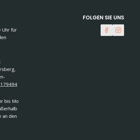
FOLGEN SIE UNS
0 Uhr für
den
:
ersberg,
en-
/179494
r bis Mo
ußerhalb
e an den