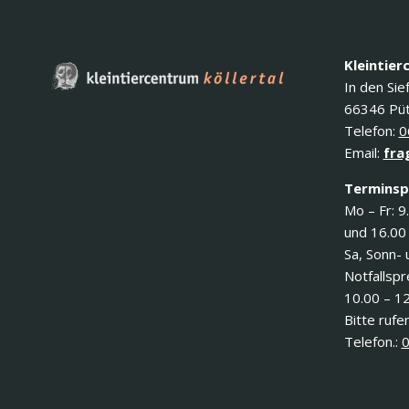
Kleintier
In den Sie
66346 Püt
Telefon:
0
Email:
fra
Terminsp
Mo – Fr: 9
und 16.00
Sa, Sonn- 
Notfallsp
10.00 – 1
Bitte rufen
Telefon.:
0