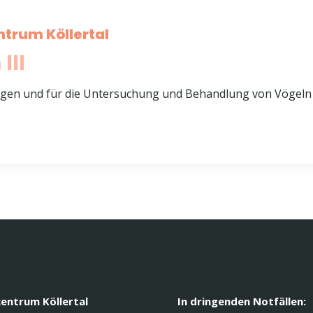
ntrum Köllertal
III
ungen und für die Untersuchung und Behandlung von Vögeln
centrum Köllertal
In dringenden Notfällen: