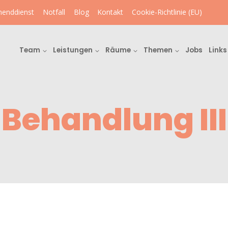
enddienst
Notfall
Blog
Kontakt
Cookie-Richtlinie (EU)
Team
Leistungen
Räume
Themen
Jobs
Links
Behandlung III