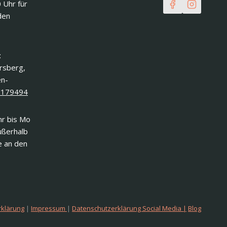
0 Uhr für
den
:
ersberg,
en-
/179494
r bis Mo
ußerhalb
e an den
rklärung
|
Impressum
|
Datenschutzerklärung Social Media |
Blog