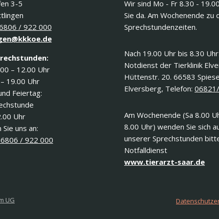
fen 3-5
Wir sind Mo - Fr 8.30 - 19.0
tlingen
Sie da. Am Wochenende zu 
6806 / 922 000
Sprechstundenzeiten.
gen@kkkoe.de
Nach 19.00 Uhr bis 8.30 Uhr
rechstunden:
Notdienst der Tierklinik Elv
.00 – 12.00 Uhr
Hüttenstr. 20. 66583 Spies
 – 19.00 Uhr
Elversberg, Telefon:
06821
und Feiertag:
rechstunde
Am Wochenende (Sa 8.00 Uh
2.00 Uhr
8.00 Uhr) wenden Sie sich a
 Sie uns an:
unserer Sprechstunden bitt
6806 / 922 000
Notfalldienst
www.tierarzt-saar.de
om UG
Datenschutze