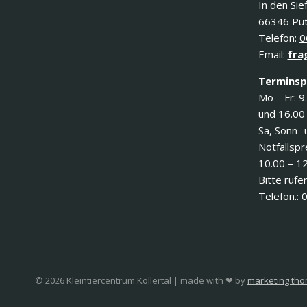
In den Sie
66346 Püt
Telefon:
0
Email:
fra
Terminsp
Mo – Fr: 9
und 16.00
Sa, Sonn- 
Notfallsp
10.00 – 1
Bitte rufen
Telefon.:
0
© 2026 Kleintiercentrum Köllertal | made with ❤ by
marketing th