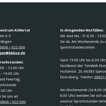
centrum Köllertal
In dringenden Notfällen:
fen 3-5
Wir sind Mo - Fr 8.30 - 19.0
tlingen
Sie da. Am Wochenende zu 
6806 / 922 000
Sprechstundenzeiten.
gen@kkkoe.de
Nach 19.00 Uhr bis 8.30 Uhr
rechstunden:
Notdienst der Tierklinik Elv
.00 – 12.00 Uhr
Hüttenstr. 20. 66583 Spies
 – 19.00 Uhr
Elversberg, Telefon:
06821
und Feiertag:
rechstunde
Am Wochenende (Sa 8.00 Uh
2.00 Uhr
8.00 Uhr) wenden Sie sich a
 Sie uns an:
unserer Sprechstunden bitt
6806 / 922 000