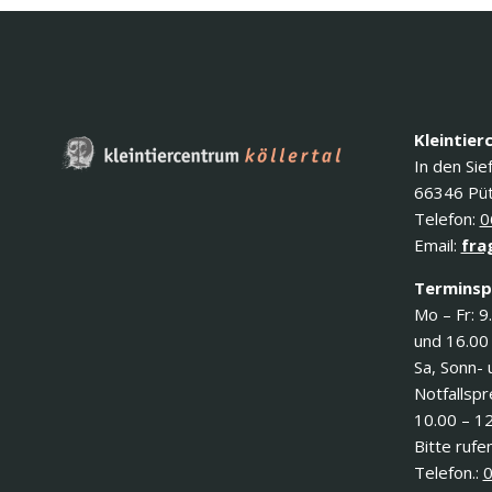
Kleintier
In den Sie
66346 Püt
Telefon:
0
Email:
fra
Terminsp
Mo – Fr: 9
und 16.00
Sa, Sonn- 
Notfallsp
10.00 – 1
Bitte rufen
Telefon.:
0