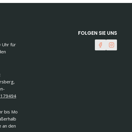
FOLGEN SIE UNS
0 Uhr für
den
:
ersberg,
en-
/179494
r bis Mo
ußerhalb
e an den