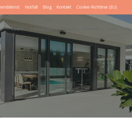
enddienst
Notfall
Blog
Kontakt
Cookie-Richtlinie (EU)
Team
Leistungen
Räume
Themen
Jobs
Links