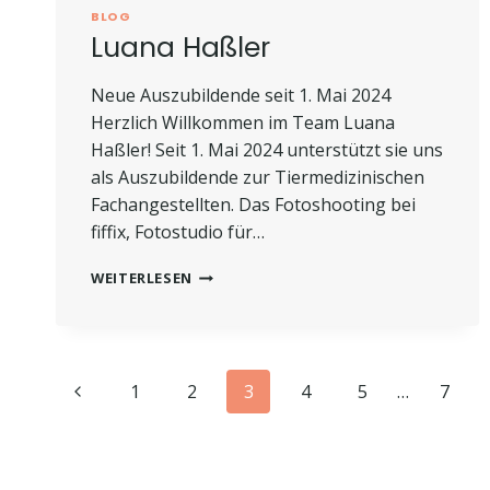
BLOG
Luana Haßler
Neue Auszubildende seit 1. Mai 2024
Herzlich Willkommen im Team Luana
Haßler! Seit 1. Mai 2024 unterstützt sie uns
als Auszubildende zur Tiermedizinischen
Fachangestellten. Das Fotoshooting bei
fiffix, Fotostudio für…
LUANA
WEITERLESEN
HASSLER
Seitennavig
Vorherige
1
2
3
4
5
…
7
Seite