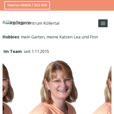
Frau Heike Raubuch
Telefon 06806 / 922 000
Raumpflegerin
Hobbies
: mein Garten, meine Katzen Lea und Finn
Im Team
: seit 1.11.2015