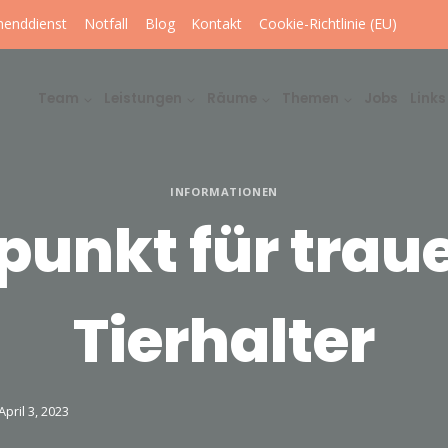
enddienst
Notfall
Blog
Kontakt
Cookie-Richtlinie (EU)
Team
Leistungen
Räume
Themen
Jobs
Links
INFORMATIONEN
fpunkt für trau
Tierhalter
April 3, 2023