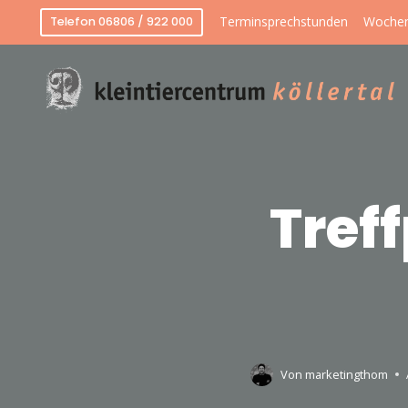
Terminsprechstunden
Wochen
Telefon 06806 / 922 000
Tref
Von
marketingthom